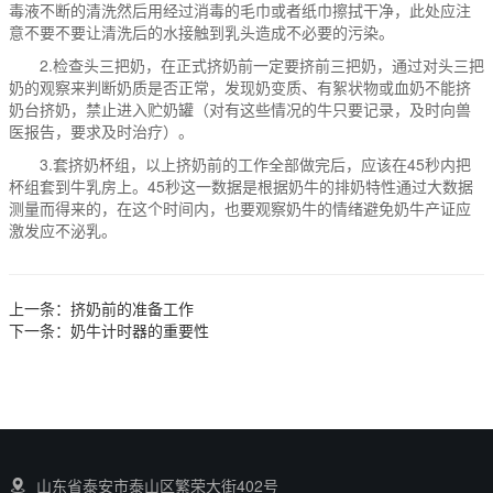
毒液不断的清洗然后用经过消毒的毛巾或者纸巾擦拭干净，此处应注
意不要不要让清洗后的水接触到乳头造成不必要的污染。
2.检查头三把奶，在正式挤奶前一定要挤前三把奶，通过对头三把
奶的观察来判断奶质是否正常，发现奶变质、有絮状物或血奶不能挤
奶台挤奶，禁止进入贮奶罐（对有这些情况的牛只要记录，及时向兽
医报告，要求及时治疗）。
3.套挤奶杯组，以上挤奶前的工作全部做完后，应该在45秒内把
杯组套到牛乳房上。45秒这一数据是根据奶牛的排奶特性通过大数据
测量而得来的，在这个时间内，也要观察奶牛的情绪避免奶牛产证应
激发应不泌乳。
上一条：
挤奶前的准备工作
下一条：
奶牛计时器的重要性
山东省泰安市泰山区繁荣大街402号