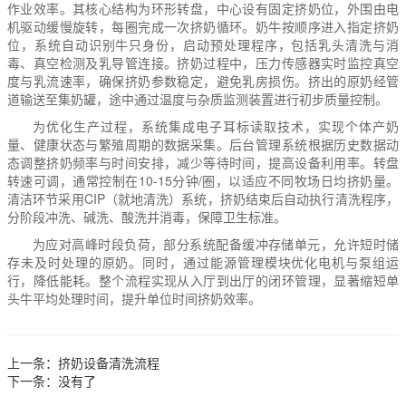
作业效率。其核心结构为环形转盘，中心设有固定挤奶位，外围由电
机驱动缓慢旋转，每圈完成一次挤奶循环。奶牛按顺序进入指定挤奶
位，系统自动识别牛只身份，启动预处理程序，包括乳头清洗与消
毒、真空检测及乳导管连接。挤奶过程中，压力传感器实时监控真空
度与乳流速率，确保挤奶参数稳定，避免乳房损伤。挤出的原奶经管
道输送至集奶罐，途中通过温度与杂质监测装置进行初步质量控制。
为优化生产过程，系统集成电子耳标读取技术，实现个体产奶
量、健康状态与繁殖周期的数据采集。后台管理系统根据历史数据动
态调整挤奶频率与时间安排，减少等待时间，提高设备利用率。转盘
转速可调，通常控制在10-15分钟/圈，以适应不同牧场日均挤奶量。
清洁环节采用CIP（就地清洗）系统，挤奶结束后自动执行清洗程序，
分阶段冲洗、碱洗、酸洗并消毒，保障卫生标准。
为应对高峰时段负荷，部分系统配备缓冲存储单元，允许短时储
存未及时处理的原奶。同时，通过能源管理模块优化电机与泵组运
行，降低能耗。整个流程实现从入厅到出厅的闭环管理，显著缩短单
头牛平均处理时间，提升单位时间挤奶效率。
上一条：
挤奶设备清洗流程
下一条：
没有了